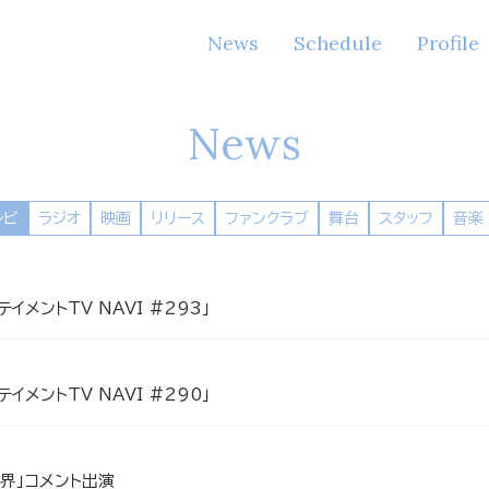
News
Schedule
Profile
News
レビ
ラジオ
映画
リリース
ファンクラブ
舞台
スタッフ
音楽
イメントTV NAVI #293」
イメントTV NAVI #290」
界」コメント出演