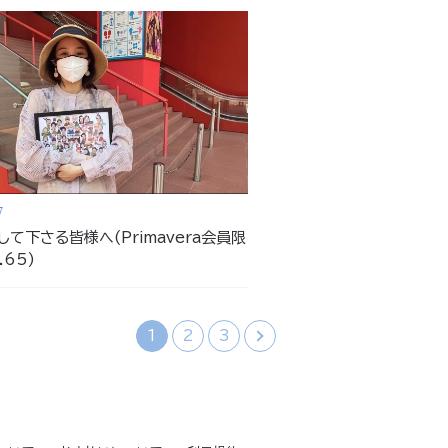
7
て下さる皆様へ(Primavera会員限
.65)
1
2
3
›