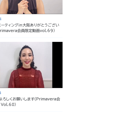
4
ミーティングin大阪ありがとうござい
imavera会員限定動画vol.69）
4
よろしくお願いします(Primavera会
ol.68）