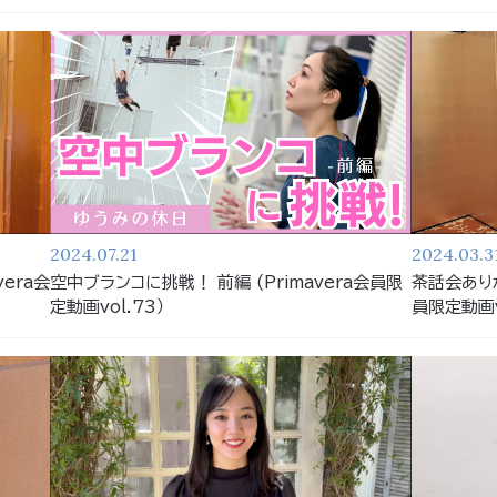
2024.07.21
2024.03.3
era会
空中ブランコに挑戦！ 前編 (Primavera会員限
茶話会ありが
定動画vol.73）
員限定動画v