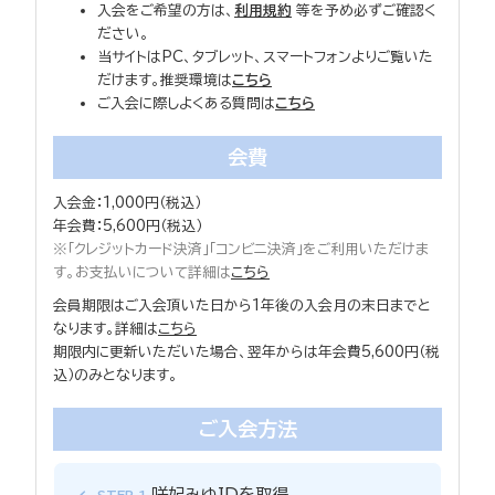
入会をご希望の方は、
利用規約
等を予め必ずご確認く
ださい。
当サイトはPC、タブレット、スマートフォンよりご覧いた
だけます。推奨環境は
こちら
ご入会に際しよくある質問は
こちら
会費
入会金：1,000円（税込）
年会費：5,600円（税込）
※「クレジットカード決済」「コンビニ決済」をご利用いただけま
す。お支払いについて詳細は
こちら
会員期限はご入会頂いた日から1年後の入会月の末日までと
なります。詳細は
こちら
期限内に更新いただいた場合、翌年からは年会費5,600円（税
込）のみとなります。
ご入会方法
咲妃みゆIDを取得