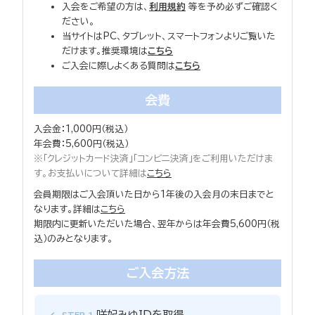
入会をご希望の方は、
利用規約
等を予め必ずご確認く
ださい。
当サイトはPC、タブレット、スマートフォンよりご覧いた
だけます。推奨環境は
こちら
ご入会に際しよくある質問は
こちら
会費
入会金：1,000円（税込）
年会費：5,600円（税込）
※「クレジットカード決済」「コンビニ決済」をご利用いただけま
す。お支払いについて詳細は
こちら
会員期限はご入会頂いた日から1年後の入会月の末日までと
なります。詳細は
こちら
期限内に更新いただいた場合、翌年からは年会費5,600円（税
込）のみとなります。
ご入会方法
咲妃みゆIDを取得