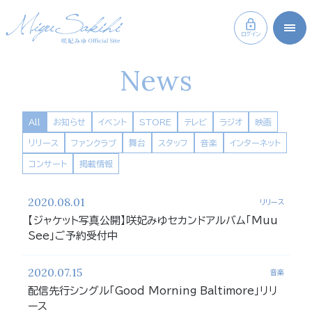
ログイン
News
All
お知らせ
イベント
STORE
テレビ
ラジオ
映画
リリース
ファンクラブ
舞台
スタッフ
音楽
インターネット
コンサート
掲載情報
2020.08.01
リリース
【ジャケット写真公開】咲妃みゆセカンドアルバム「Muu
See」ご予約受付中
2020.07.15
音楽
配信先行シングル「Good Morning Baltimore」リリ
ース