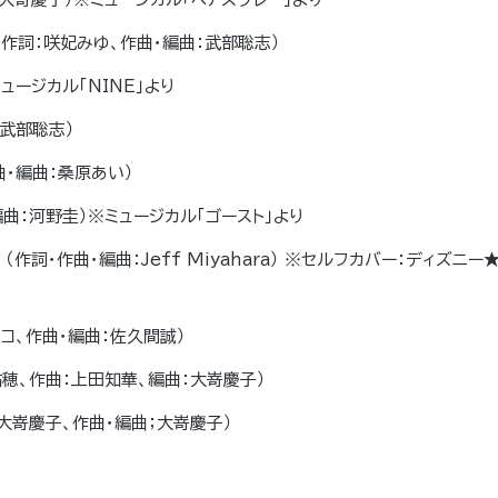
n） （作詞：咲妃みゆ、作曲・編曲：武部聡志）
※ミュージカル「NINE」より
：武部聡志）
、作曲・編曲：桑原あい）
、編曲：河野圭）※ミュージカル「ゴースト」より
sion） （作詞・作曲・編曲：Jeff Miyahara） ※セルフカバー：ディズニー
ワケイコ、作曲・編曲：佐久間誠）
岩里祐穂、作曲：上田知華、編曲：大嵜慶子）
、大嵜慶子、作曲・編曲；大嵜慶子）