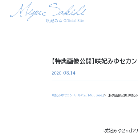
【特典画像公開】咲妃みゆセカン
08.14
2020.
咲妃みゆセカンドアルバム「MuuSee」
> 【特典画像公開】咲妃
咲妃みゆ2ndアル