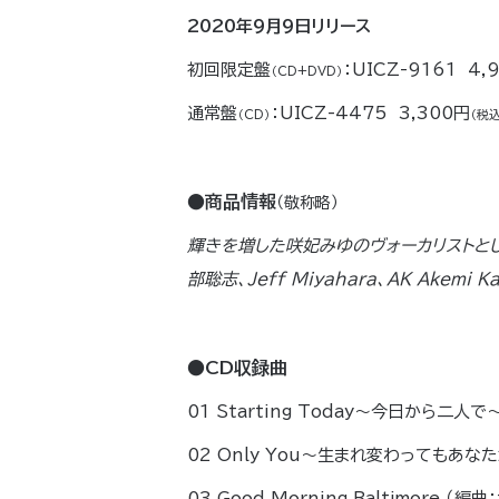
2020年9月9日リリース
初回限定盤
：UICZ-9161 4,
（CD+DVD）
通常盤
：UICZ-4475 3,300円
（CD）
（税込
●商品情報
（敬称略）
輝きを増した咲妃みゆのヴォーカリストと
部聡志、Jeff Miyahara、AK Ak
●CD収録曲
01 Starting Today～今日から二
02 Only You～生まれ変わってもあなたがい
03 Good Morning Baltimore