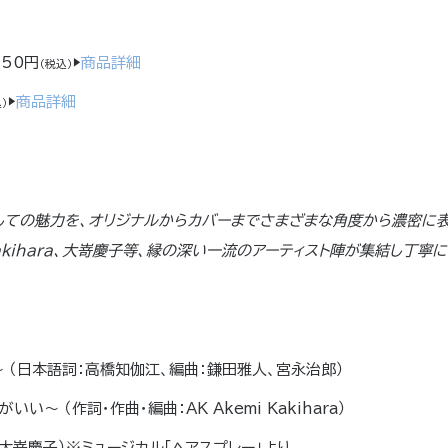
950円
▶
商品詳細
（税込）
▶
商品詳細
）
しての魅力を、オリジナルからカバーまでさまざまな角度から濃密に表
emi Kakihara、大嵜慶子等、縁の深い一流のアーティスト陣が集結し丁
人で～ （日本語詞：高橋知伽江、編曲：鎌田雅人、宮永治郎）
い～ （作詞・作曲・編曲：AK Akemi Kakihara）
 （編曲：大嵜慶子）※ミュージカル「ヘアスプレー」より