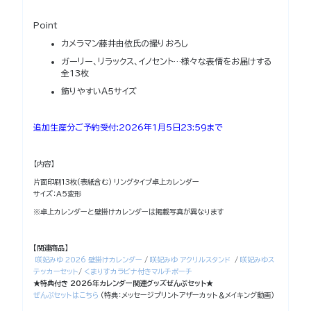
Point
カメラマン藤井由依氏の撮りおろし
ガーリー、リラックス、イノセント…様々な表情をお届けする
全13枚
飾りやすいＡ５サイズ
追加生産分ご予約受付:2026年1月5日23:59まで
【内容】
片面印刷13枚(表紙含む) リングタイプ卓上カレンダー
サイズ：A5変形
※卓上カレンダーと壁掛けカレンダーは掲載写真が異なります
【関連商品】
咲妃みゆ 2026 壁掛けカレンダー
/
咲妃みゆ アクリルスタンド
/
咲妃みゆス
テッカーセット
/
くまりすカラビナ付きマルチポーチ
★特典付き 2026年カレンダー関連グッズぜんぶセット★
ぜんぶセットはこちら
(特典：メッセージプリントアザーカット＆メイキング動画)