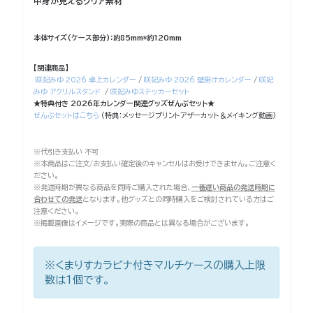
中身が見えるクリア素材
本体サイズ(ケース部分)：約85mm*約120mm
【関連商品】
咲妃みゆ 2026 卓上カレンダー
/
咲妃みゆ 2026 壁掛けカレンダー
/
咲妃
みゆ アクリルスタンド
/
咲妃みゆステッカーセット
★特典付き 2026年カレンダー関連グッズぜんぶセット★
ぜんぶセットはこちら
(特典：メッセージプリントアザーカット＆メイキング動画)
※代引き支払い 不可
※本商品はご注文/お支払い確定後のキャンセルはお受けできません。ご注意く
ださい。
※発送時期が異なる商品を同時ご購入された場合、
一番遅い商品の発送時期に
合わせての発送
となります。他グッズとの同時購入をご検討されている方はご
注意ください。
※掲載画像はイメージです。実際の商品とは異なる場合がございます。
※くまりすカラビナ付きマルチケースの購入上限
数は1個です。