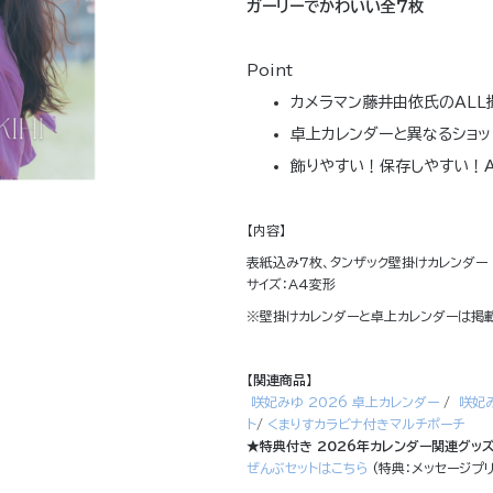
ガーリーでかわいい全７枚
Point
カメラマン藤井由依氏のALL
卓上カレンダーと異なるショッ
飾りやすい！保存しやすい！A
【内容】
表紙込み7枚、タンザック壁掛けカレンダー
サイズ：A4変形
※壁掛けカレンダーと卓上カレンダーは掲
【関連商品】
咲妃みゆ 2026 卓上カレンダー
/
咲妃み
ト
/
くまりすカラビナ付きマルチポーチ
★特典付き 2026年カレンダー関連グッ
ぜんぶセットはこちら
(特典：メッセージプ