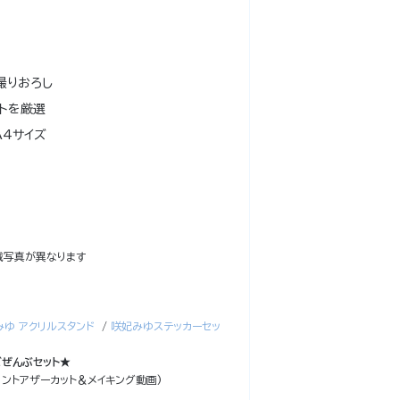
撮りおろし
トを厳選
4サイズ
載写真が異なります
ゆ アクリルスタンド
/
咲妃みゆステッカーセッ
ズぜんぶセット★
リントアザーカット＆メイキング動画)