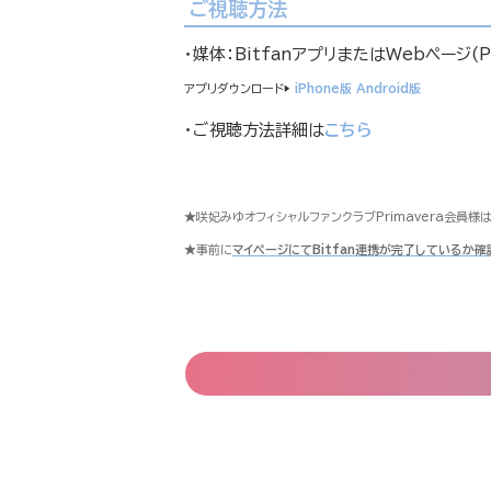
ご視聴方法
・媒体：BitfanアプリまたはWebページ(P
アプリダウンロード▶
iPhone版
Android版
・ご視聴方法詳細は
こちら
★咲妃みゆオフィシャルファンクラブPrimavera会員
★事前に
マイページにてBitfan連携が完了しているか確