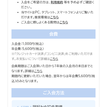
入会をご希望の方は、
利用規約
等を予め必ずご確認く
ださい。
当サイトはPC、タブレット、スマートフォンよりご覧いた
だけます。推奨環境は
こちら
ご入会に際しよくある質問は
こちら
会費
入会金：1,000円（税込）
年会費：5,600円（税込）
※「クレジットカード決済」「コンビニ決済」をご利用いただけま
す。お支払いについて詳細は
こちら
会員期限はご入会頂いた日から1年後の入会月の末日までと
なります。詳細は
こちら
期限内に更新いただいた場合、翌年からは年会費5,600円（税
込）のみとなります。
ご入会方法
咲妃みゆIDを取得