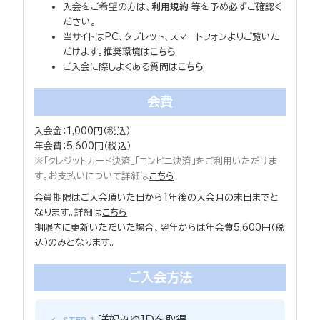
入会をご希望の方は、
利用規約
等を予め必ずご確認く
ださい。
当サイトはPC、タブレット、スマートフォンよりご覧いた
だけます。推奨環境は
こちら
ご入会に際しよくある質問は
こちら
会費
入会金：1,000円（税込）
年会費：5,600円（税込）
※「クレジットカード決済」「コンビニ決済」をご利用いただけま
す。お支払いについて詳細は
こちら
会員期限はご入会頂いた日から1年後の入会月の末日までと
なります。詳細は
こちら
期限内に更新いただいた場合、翌年からは年会費5,600円（税
込）のみとなります。
ご入会方法
咲妃みゆIDを取得