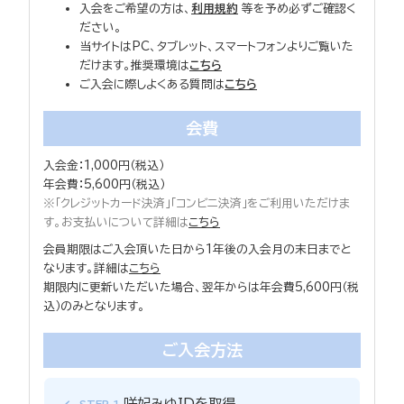
入会をご希望の方は、
利用規約
等を予め必ずご確認く
ださい。
当サイトはPC、タブレット、スマートフォンよりご覧いた
だけます。推奨環境は
こちら
ご入会に際しよくある質問は
こちら
会費
入会金：1,000円（税込）
年会費：5,600円（税込）
※「クレジットカード決済」「コンビニ決済」をご利用いただけま
す。お支払いについて詳細は
こちら
会員期限はご入会頂いた日から1年後の入会月の末日までと
なります。詳細は
こちら
期限内に更新いただいた場合、翌年からは年会費5,600円（税
込）のみとなります。
ご入会方法
咲妃みゆIDを取得