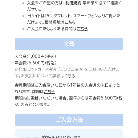
入会をご希望の方は、
利用規約
等を予め必ずご確認く
ださい。
当サイトはPC、タブレット、スマートフォンよりご覧いた
だけます。推奨環境は
こちら
ご入会に際しよくある質問は
こちら
会費
入会金：1,000円（税込）
年会費：5,600円（税込）
※「クレジットカード決済」「コンビニ決済」をご利用いただけま
す。お支払いについて詳細は
こちら
会員期限はご入会頂いた日から1年後の入会月の末日までと
なります。詳細は
こちら
期限内に更新いただいた場合、翌年からは年会費5,600円（税
込）のみとなります。
ご入会方法
咲妃みゆIDを取得