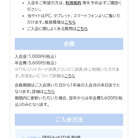
入会をご希望の方は、
利用規約
等を予め必ずご確認く
ださい。
当サイトはPC、タブレット、スマートフォンよりご覧いた
だけます。推奨環境は
こちら
ご入会に際しよくある質問は
こちら
会費
入会金：1,000円（税込）
年会費：5,600円（税込）
※「クレジットカード決済」「コンビニ決済」をご利用いただけま
す。お支払いについて詳細は
こちら
会員期限はご入会頂いた日から1年後の入会月の末日までと
なります。詳細は
こちら
期限内に更新いただいた場合、翌年からは年会費5,600円（税
込）のみとなります。
ご入会方法
咲妃みゆIDを取得