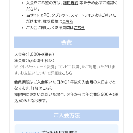
入会をご希望の方は、
利用規約
等を予め必ずご確認く
ださい。
当サイトはPC、タブレット、スマートフォンよりご覧いた
だけます。推奨環境は
こちら
ご入会に際しよくある質問は
こちら
会費
入会金：1,000円（税込）
年会費：5,600円（税込）
※「クレジットカード決済」「コンビニ決済」をご利用いただけま
す。お支払いについて詳細は
こちら
会員期限はご入会頂いた日から1年後の入会月の末日までと
なります。詳細は
こちら
期限内に更新いただいた場合、翌年からは年会費5,600円（税
込）のみとなります。
ご入会方法
咲妃みゆIDを取得