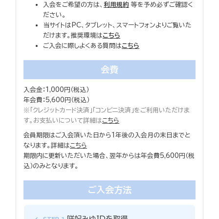
入会をご希望の方は、
利用規約
等を予め必ずご確認く
ださい。
当サイトはPC、タブレット、スマートフォンよりご覧いた
だけます。推奨環境は
こちら
ご入会に際しよくある質問は
こちら
会費
入会金：1,000円（税込）
年会費：5,600円（税込）
※「クレジットカード決済」「コンビニ決済」をご利用いただけま
す。お支払いについて詳細は
こちら
会員期限はご入会頂いた日から1年後の入会月の末日までと
なります。詳細は
こちら
期限内に更新いただいた場合、翌年からは年会費5,600円（税
込）のみとなります。
ご入会方法
咲妃みゆIDを取得