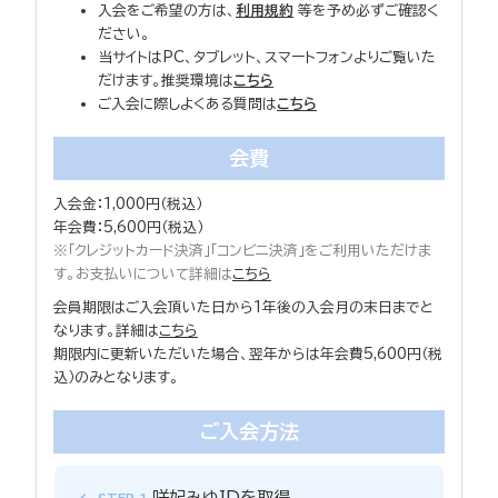
入会をご希望の方は、
利用規約
等を予め必ずご確認く
ださい。
当サイトはPC、タブレット、スマートフォンよりご覧いた
だけます。推奨環境は
こちら
ご入会に際しよくある質問は
こちら
会費
入会金：1,000円（税込）
年会費：5,600円（税込）
※「クレジットカード決済」「コンビニ決済」をご利用いただけま
す。お支払いについて詳細は
こちら
会員期限はご入会頂いた日から1年後の入会月の末日までと
なります。詳細は
こちら
期限内に更新いただいた場合、翌年からは年会費5,600円（税
込）のみとなります。
ご入会方法
咲妃みゆIDを取得