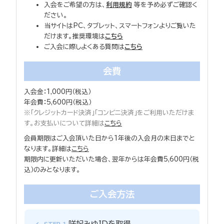
入会をご希望の方は、
利用規約
等を予め必ずご確認く
ださい。
当サイトはPC、タブレット、スマートフォンよりご覧いた
だけます。推奨環境は
こちら
ご入会に際しよくある質問は
こちら
会費
入会金：1,000円（税込）
年会費：5,600円（税込）
※「クレジットカード決済」「コンビニ決済」をご利用いただけま
す。お支払いについて詳細は
こちら
会員期限はご入会頂いた日から1年後の入会月の末日までと
なります。詳細は
こちら
期限内に更新いただいた場合、翌年からは年会費5,600円（税
込）のみとなります。
ご入会方法
咲妃みゆIDを取得