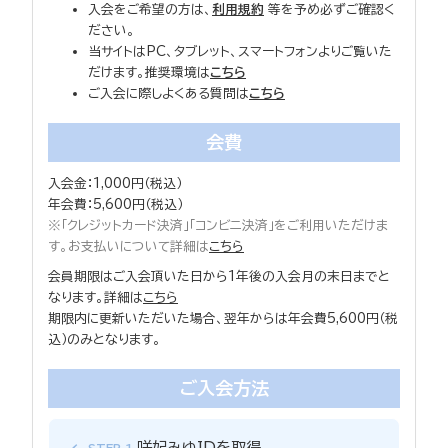
入会をご希望の方は、
利用規約
等を予め必ずご確認く
ださい。
当サイトはPC、タブレット、スマートフォンよりご覧いた
だけます。推奨環境は
こちら
ご入会に際しよくある質問は
こちら
会費
入会金：1,000円（税込）
年会費：5,600円（税込）
※「クレジットカード決済」「コンビニ決済」をご利用いただけま
す。お支払いについて詳細は
こちら
会員期限はご入会頂いた日から1年後の入会月の末日までと
なります。詳細は
こちら
期限内に更新いただいた場合、翌年からは年会費5,600円（税
込）のみとなります。
ご入会方法
咲妃みゆIDを取得