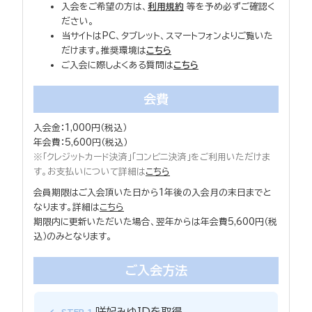
入会をご希望の方は、
利用規約
等を予め必ずご確認く
ださい。
当サイトはPC、タブレット、スマートフォンよりご覧いた
だけます。推奨環境は
こちら
ご入会に際しよくある質問は
こちら
会費
入会金：1,000円（税込）
年会費：5,600円（税込）
※「クレジットカード決済」「コンビニ決済」をご利用いただけま
す。お支払いについて詳細は
こちら
会員期限はご入会頂いた日から1年後の入会月の末日までと
なります。詳細は
こちら
期限内に更新いただいた場合、翌年からは年会費5,600円（税
込）のみとなります。
ご入会方法
咲妃みゆIDを取得