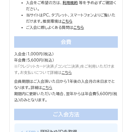
入会をご希望の方は、
利用規約
等を予め必ずご確認く
ださい。
当サイトはPC、タブレット、スマートフォンよりご覧いた
だけます。推奨環境は
こちら
ご入会に際しよくある質問は
こちら
会費
入会金：1,000円（税込）
年会費：5,600円（税込）
※「クレジットカード決済」「コンビニ決済」をご利用いただけま
す。お支払いについて詳細は
こちら
会員期限はご入会頂いた日から1年後の入会月の末日までと
なります。詳細は
こちら
期限内に更新いただいた場合、翌年からは年会費5,600円（税
込）のみとなります。
ご入会方法
咲妃みゆIDを取得