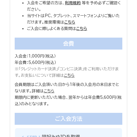
入会をご希望の方は、
利用規約
等を予め必ずご確認く
ださい。
当サイトはPC、タブレット、スマートフォンよりご覧いた
だけます。推奨環境は
こちら
ご入会に際しよくある質問は
こちら
会費
入会金：1,000円（税込）
年会費：5,600円（税込）
※「クレジットカード決済」「コンビニ決済」をご利用いただけま
す。お支払いについて詳細は
こちら
会員期限はご入会頂いた日から1年後の入会月の末日までと
なります。詳細は
こちら
期限内に更新いただいた場合、翌年からは年会費5,600円（税
込）のみとなります。
ご入会方法
咲妃みゆIDを取得