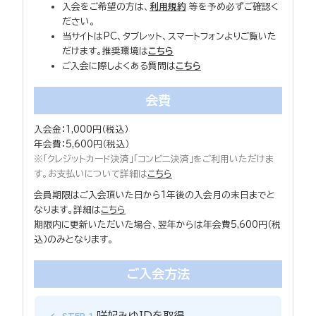
入会をご希望の方は、
利用規約
等を予め必ずご確認く
ださい。
当サイトはPC、タブレット、スマートフォンよりご覧いた
だけます。推奨環境は
こちら
ご入会に際しよくある質問は
こちら
会費
入会金：1,000円（税込）
年会費：5,600円（税込）
※「クレジットカード決済」「コンビニ決済」をご利用いただけま
す。お支払いについて詳細は
こちら
会員期限はご入会頂いた日から1年後の入会月の末日までと
なります。詳細は
こちら
期限内に更新いただいた場合、翌年からは年会費5,600円（税
込）のみとなります。
ご入会方法
咲妃みゆIDを取得