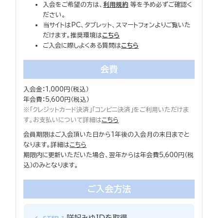
入会をご希望の方は、
利用規約
等を予め必ずご確認く
ださい。
当サイトはPC、タブレット、スマートフォンよりご覧いた
だけます。推奨環境は
こちら
ご入会に際しよくある質問は
こちら
会費
入会金：1,000円（税込）
年会費：5,600円（税込）
※「クレジットカード決済」「コンビニ決済」をご利用いただけま
す。お支払いについて詳細は
こちら
会員期限はご入会頂いた日から1年後の入会月の末日までと
なります。詳細は
こちら
期限内に更新いただいた場合、翌年からは年会費5,600円（税
込）のみとなります。
ご入会方法
咲妃みゆIDを取得