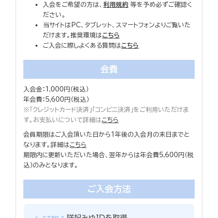
入会をご希望の方は、
利用規約
等を予め必ずご確認く
ださい。
当サイトはPC、タブレット、スマートフォンよりご覧いた
だけます。推奨環境は
こちら
ご入会に際しよくある質問は
こちら
会費
入会金：1,000円（税込）
年会費：5,600円（税込）
※「クレジットカード決済」「コンビニ決済」をご利用いただけま
す。お支払いについて詳細は
こちら
会員期限はご入会頂いた日から1年後の入会月の末日までと
なります。詳細は
こちら
期限内に更新いただいた場合、翌年からは年会費5,600円（税
込）のみとなります。
ご入会方法
咲妃みゆIDを取得