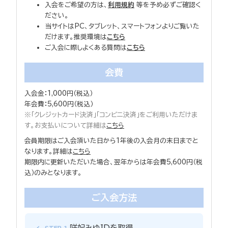
入会をご希望の方は、
利用規約
等を予め必ずご確認く
ださい。
当サイトはPC、タブレット、スマートフォンよりご覧いた
だけます。推奨環境は
こちら
ご入会に際しよくある質問は
こちら
会費
入会金：1,000円（税込）
年会費：5,600円（税込）
※「クレジットカード決済」「コンビニ決済」をご利用いただけま
す。お支払いについて詳細は
こちら
会員期限はご入会頂いた日から1年後の入会月の末日までと
なります。詳細は
こちら
期限内に更新いただいた場合、翌年からは年会費5,600円（税
込）のみとなります。
ご入会方法
咲妃みゆIDを取得