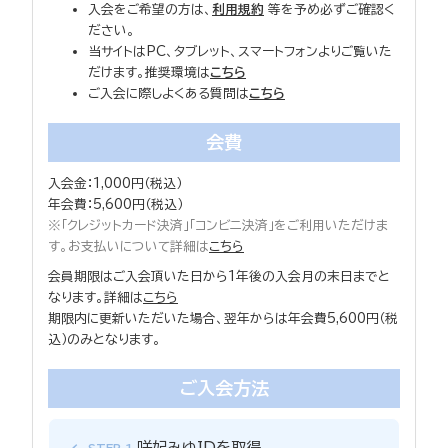
入会をご希望の方は、
利用規約
等を予め必ずご確認く
ださい。
当サイトはPC、タブレット、スマートフォンよりご覧いた
だけます。推奨環境は
こちら
ご入会に際しよくある質問は
こちら
会費
入会金：1,000円（税込）
年会費：5,600円（税込）
※「クレジットカード決済」「コンビニ決済」をご利用いただけま
す。お支払いについて詳細は
こちら
会員期限はご入会頂いた日から1年後の入会月の末日までと
なります。詳細は
こちら
期限内に更新いただいた場合、翌年からは年会費5,600円（税
込）のみとなります。
ご入会方法
咲妃みゆIDを取得