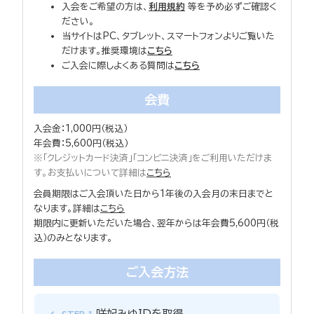
入会をご希望の方は、
利用規約
等を予め必ずご確認く
ださい。
当サイトはPC、タブレット、スマートフォンよりご覧いた
だけます。推奨環境は
こちら
ご入会に際しよくある質問は
こちら
会費
入会金：1,000円（税込）
年会費：5,600円（税込）
※「クレジットカード決済」「コンビニ決済」をご利用いただけま
す。お支払いについて詳細は
こちら
会員期限はご入会頂いた日から1年後の入会月の末日までと
なります。詳細は
こちら
期限内に更新いただいた場合、翌年からは年会費5,600円（税
込）のみとなります。
ご入会方法
咲妃みゆIDを取得