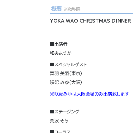
概要
※敬称略
YOKA WAO CHRISTMAS DINNER 
■出演者
和央ようか
■スペシャルゲスト
舞羽 美羽(東京)
咲妃 みゆ(大阪)
※咲妃みゆは大阪会場のみ出演致します
■ステージング
真波 そら
■コーラス