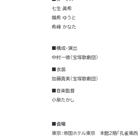
七生 眞希
颯希 ゆうと
希峰 かなた
■構成・演出
中村一徳（宝塚歌劇団）
■衣装
加藤真美（宝塚歌劇団）
■音楽監督
小泉たかし
■会場
東京：帝国ホテル東京 本館2階「孔雀東西