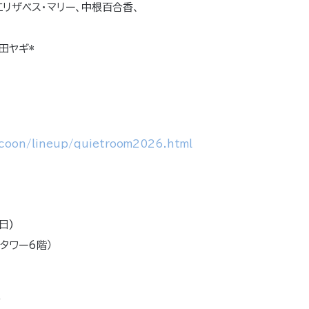
エリザベス・マリー、中根百合香、
田ヤギ*
coon/lineup/quietroom2026.html
日)
町タワー6階）
)