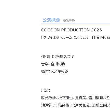
公演概要
※敬称略
COCOON PRODUCTION 2026
『クワイエットルームにようこそ The Music
作・演出：松尾スズキ
音楽：宮川彬良
振付：スズキ拓朗
出演：
咲妃みゆ、松下優也、昆夏美、皆川猿時、桜
池津祥子、猫背椿、宍戸美和公、近藤公園、