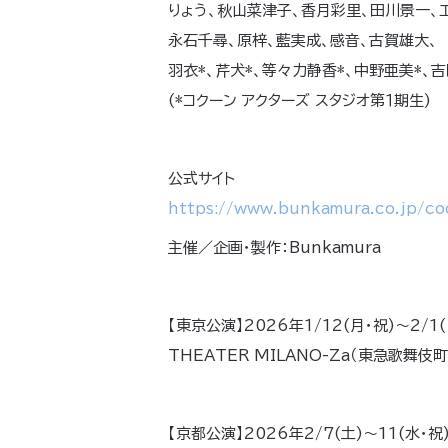
りょう、秋山菜津子、香月彩里、田川景一、
永石千尋、原梓、藍実成、感音、古賀雄大、
羽衣*、芹犬*、等々力静香*、中野亜美*、吉
(*コクーン アクターズ スタジオ第１期生)
公式サイト
https://www.bunkamura.co.jp/co
主催／企画・製作：Bunkamura
【東京公演】2026年1/12(月・祝)～2/1(
THEATER MILANO-Za（東急歌舞伎
【京都公演】2026年2/7(土)～11(水・祝