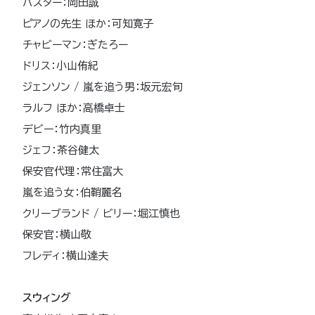
バスター：岡田誠
ピアノの先生 ほか：可知寛子
チャビーマン：ぎたろー
ドリス：小山侑紀
ジェンソン / 嵐を追う男：坂元宏旬
ラルフ ほか：高橋卓士
デビー：竹内真里
ジェフ：茶谷健太
保安官代理：常住富大
嵐を追う女：伯鞘麗名
クリーブランド / ビリー：堀江慎也
保安官：横山敬
フレディ：横山達夫
スウィング