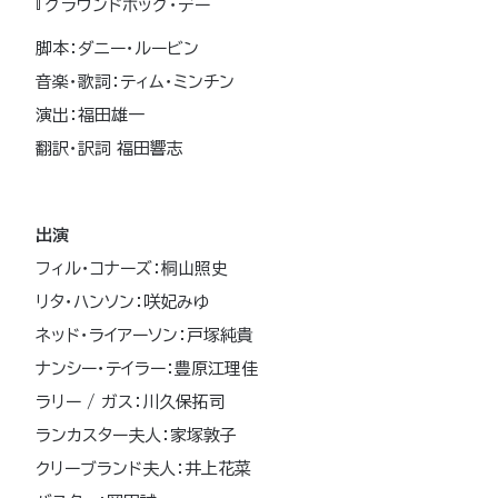
『グラウンドホッグ・デー
脚本：ダニー・ルービン
音楽・歌詞：ティム・ミンチン
演出：福田雄一
翻訳・訳詞 福田響志
出演
フィル・コナーズ：桐山照史
リタ・ハンソン：咲妃みゆ
ネッド・ライアーソン：戸塚純貴
ナンシー・テイラー：豊原江理佳
ラリー / ガス：川久保拓司
ランカスター夫人：家塚敦子
クリーブランド夫人：井上花菜