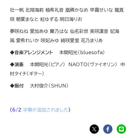
壮一帆 北翔海莉 柚希礼音 凰稀かなめ 早霧せいな 龍真
咲 朝夏まなと 紅ゆずる 明日海りお
夢咲ねね 愛加あゆ 蘭乃はな 仙名彩世 実咲凜音 妃海
風 愛希れいか 咲妃みゆ 綺咲愛里 花乃まりあ
◆音楽アレンジメント
本間昭光（bluesofa）
◆演奏
本間昭光（ピアノ） NAOTO（ヴァイオリン） 中
村タイチ（ギター）
◆振付
大村俊介（SHUN）
(6/2
字幕が追加されました
)