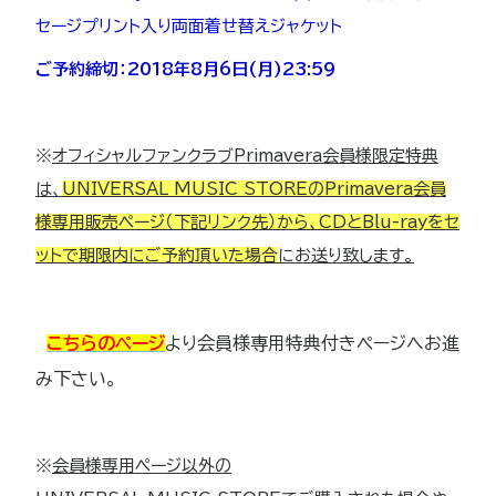
セージプリント入り両面着せ替えジャケット
ご予約締切：2018年8月6日(月)23:59
※
オフィシャルファンクラブPrimavera会員様限定特典
は、
UNIVERSAL MUSIC STOREのPrimavera会員
様専用販売ページ（下記リンク先）から、CDとBlu-rayをセ
ットで期限内にご予約
頂いた場合
にお送り致します。
こちらのページ
より会員様専用特典付きページへお進
み下さい。
※
会員様専用ページ以外の