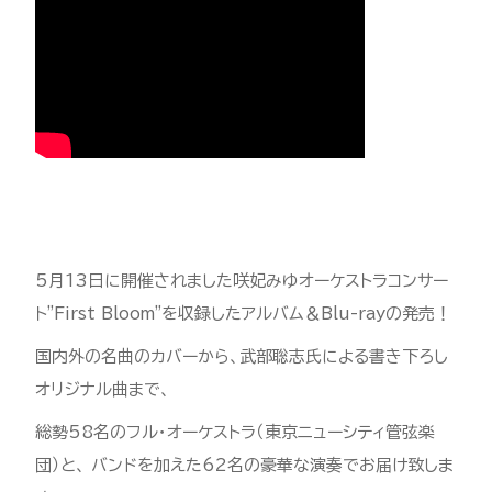
5月13日に開催されました咲妃みゆオーケストラコンサー
ト"First Bloom"を収録した
アルバム＆Blu-rayの発売！
国内外の名曲のカバーから、武部聡志氏による書き下ろし
オリジナル曲まで、
総勢58名のフル・オーケストラ（東京ニューシティ管弦楽
団）と、 バンドを加えた62名の豪華な演奏でお届け致しま