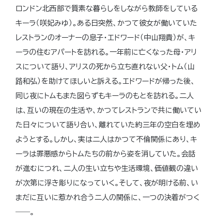
ロンドン北西部で質素な暮らしをしながら教師をしている
キーラ（咲妃みゆ）。ある日突然、かつて彼女が働いていた
レストランのオーナーの息子・エドワード（中山翔貴）が、キ
ーラの住むアパートを訪れる。一年前に亡くなった母・アリ
スについて語り、アリスの死から立ち直れない父・トム（山
路和弘）を助けてほしいと訴える。エドワードが帰った後、
同じ夜にトムもまた図らずもキーラのもとを訪れる。二人
は、互いの現在の生活や、かつてレストランで共に働いてい
た日々について語り合い、離れていた約三年の空白を埋め
ようとする。しかし、実は二人はかつて不倫関係にあり、キ
ーラは罪悪感からトムたちの前から姿を消していた。会話
が進むにつれ、二人の生い立ちや生活環境、価値観の違い
が次第に浮き彫りになっていく。そして、夜が明ける前、い
まだに互いに惹かれ合う二人の関係に、一つの決着がつく
――。